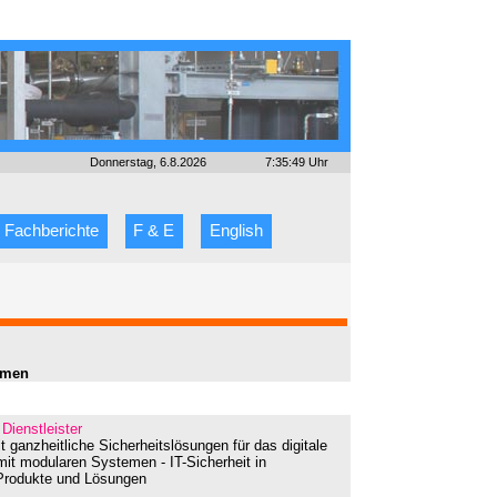
Donnerstag, 6.8.2026
7:35:49 Uhr
Fachberichte
F & E
English
irmen
 Dienstleister
t ganzheitliche Sicherheitslösungen für das digitale
n mit modularen Systemen - IT-Sicherheit in
A Produkte und Lösungen