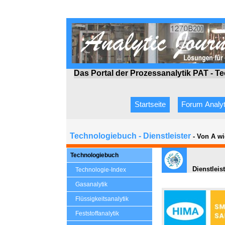
Das Portal der Prozessanalytik PAT - T
Startseite
Forum Analyt
Technologiebuch - Dienstleister
- Von A wi
Technologiebuch
Dienstleis
Technologie-Index
Gasanalytik
Flüssigkeitsanalytik
Feststoffanalytik