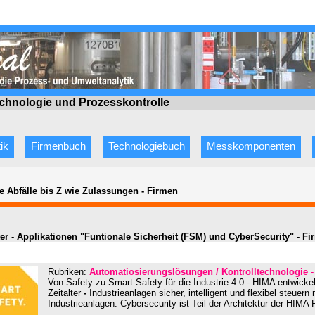
echnologie
und Prozesskontrolle
ik
Firmenbuch
Technologiebuch
Messkomponenten
e Abfälle bis Z wie Zulassungen
-
Firmen
ter
-
Applikationen "Funtionale Sicherheit (FSM) und CyberSecurity" - F
Rubriken:
Automatiosierungslösungen / Kontrolltechnologie
-
Von Safety zu Smart Safety für die Industrie 4.0 - HIMA entwickel
Zeitalter
-
Industrieanlagen sicher, intelligent und flexibel steuer
Industrieanlagen: Cybersecurity ist Teil der Architektur der HIM