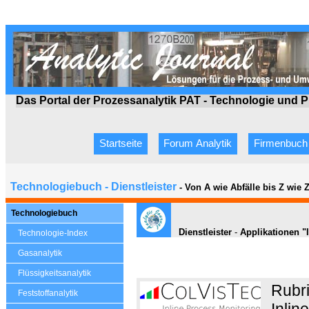
Das Portal der Prozessanalytik PAT - Technologie
und P
Startseite
Forum Analytik
Firmenbuch
Technologiebuch - Dienstleister
- Von A wie Abfälle bis Z wie
Technologiebuch
Dienstleister
-
Applikationen "I
Technologie-Index
Gasanalytik
Flüssigkeitsanalytik
Rubri
Feststoffanalytik
Inlin