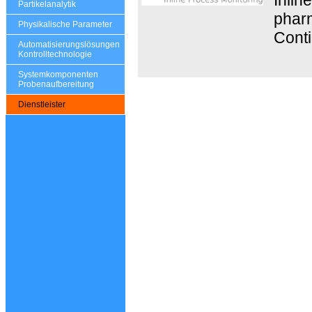
Partikelanalytik
pharm
Physikalische Parameter
Cont
Automatisierungslösungen
Kontrolltechnologie
Systemkomponenten
Probenaufbereitung
Dienstleister