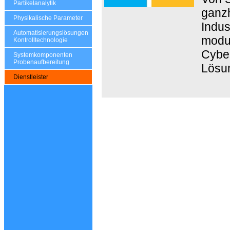
Partikelanalytik
ganzh
Physikalische Parameter
Indus
Automatisierungslösungen
modul
Kontrolltechnologie
Cyber
Systemkomponenten
Probenaufbereitung
Lösu
Dienstleister