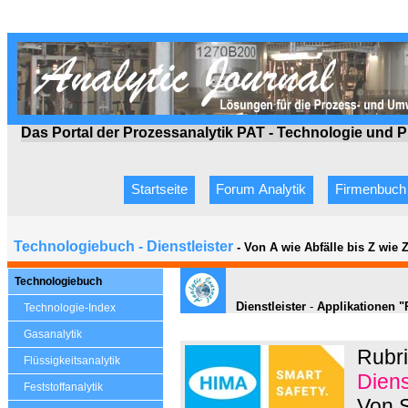
Das Portal der Prozessanalytik PAT - Technologie
und P
Startseite
Forum Analytik
Firmenbuch
Technologiebuch - Dienstleister
- Von A wie Abfälle bis Z wie
Technologiebuch
Dienstleister
-
Applikationen "
Technologie-Index
Gasanalytik
Rubri
Flüssigkeitsanalytik
Diens
Feststoffanalytik
Von S