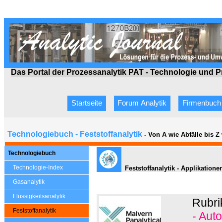
Das Portal der Prozessanalytik PAT - Technologie
und P
Startseite
Forum Analytik
Firmenbuch
Technologiebuch - Feststoffanalytik
- Von A wie Abfälle bis 
Technologiebuch
Technologie-Index
Feststoffanalytik - Applikatione
Gasanalytik
Flüssigkeitsanalytik
Rubri
Feststoffanalytik
- Aut