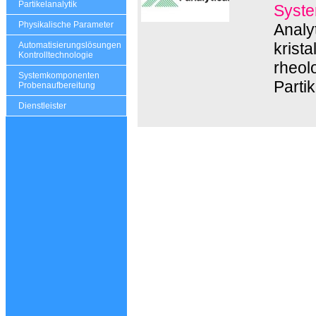
Partikelanalytik
Syste
Physikalische Parameter
Analy
krist
Automatisierungslösungen
Kontrolltechnologie
rheol
Systemkomponenten
Parti
Probenaufbereitung
Dienstleister