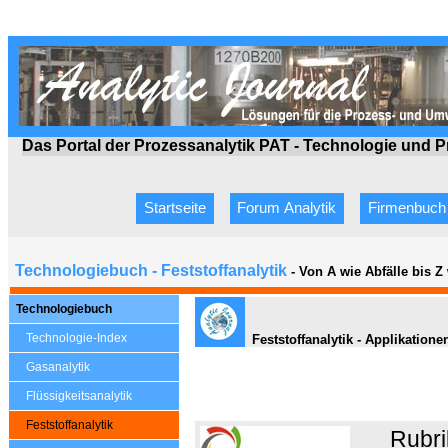
Das Portal der Prozessanalytik PAT - Technologie
und P
Startseite
Forum Analytik
Firmenbuch
Technologiebuch - Feststoffanalytik
- Von A wie Abfälle bis 
Technologiebuch
Technologie-Index
Feststoffanalytik - Applikatione
Gasanalytik
Flüssigkeitsanalytik
Feststoffanalytik
Rubri