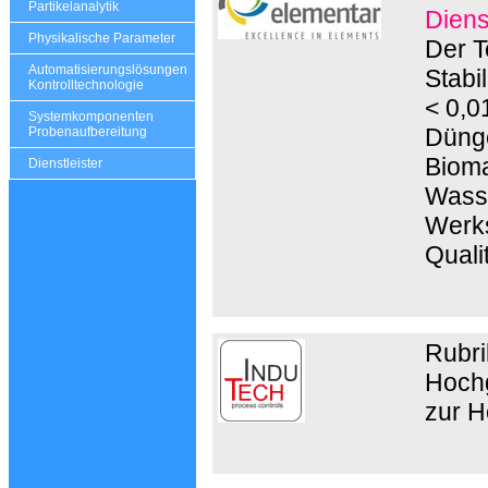
Partikelanalytik
Diens
Physikalische Parameter
Der T
Automatisierungslösungen
Stabi
Kontrolltechnologie
< 0,0
Systemkomponenten
Dünge
Probenaufbereitung
Bioma
Dienstleister
Wasse
Werks
Quali
Rubri
Hochg
zur H