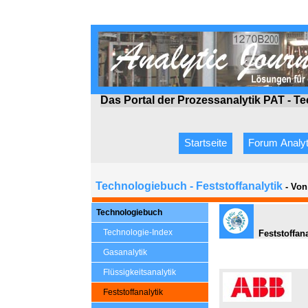
Das Portal der Prozessanalytik PAT - T
Startseite
Forum Analyt
Technologiebuch - Feststoffanalytik
- Von
Technologiebuch
Technologie-Index
Feststoffana
Gasanalytik
Flüssigkeitsanalytik
Feststoffanalytik