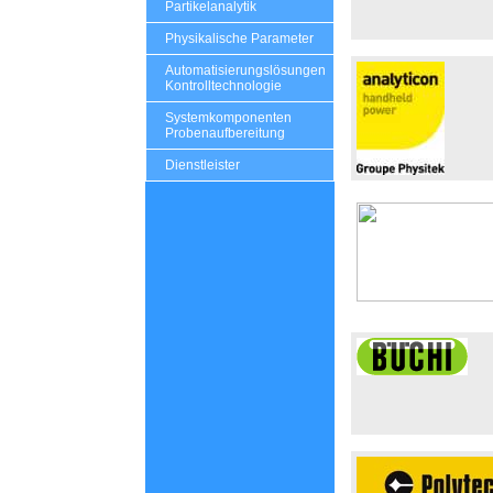
Partikelanalytik
Physikalische Parameter
Automatisierungslösungen
Kontrolltechnologie
Systemkomponenten
Probenaufbereitung
Dienstleister