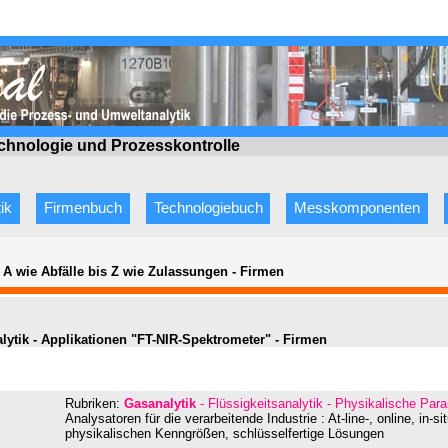
echnologie
und Prozesskontrolle
ik
Firmenbuch
Technologiebuch
Messkomponenten
 A wie Abfälle bis Z wie Zulassungen
-
Firmen
lytik - Applikationen "
FT-NIR-Spektrometer
" - Firmen
Rubriken:
Gasanalytik
- Flüssigkeitsanalytik - Physikalische Pa
Analysatoren für die verarbeitende Industrie : At-line-, online, in-
physikalischen Kenngrößen, schlüsselfertige Lösungen