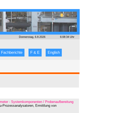
Donnerstag, 6.8.2026
6:08:34 Uhr
Fachberichte
F & E
English
rameter - Systemkomponenten / Probenaufbereitung
situ-Prozessanalysatoren, Ermittlung von