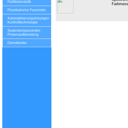
Partikelanalytik
Farbmess
Physikalische Parameter
Automatisierungslösungen
Kontrolltechnologie
Systemkomponenten
Probenaufbereitung
Dienstleister