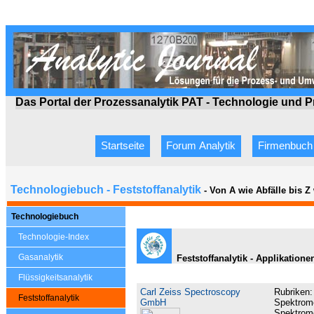
Das Portal der Prozessanalytik PAT - Technologie
und P
Startseite
Forum Analytik
Firmenbuch
Technologiebuch - Feststoffanalytik
- Von A wie Abfälle bis 
Technologiebuch
Technologie-Index
Gasanalytik
Feststoffanalytik - Applikation
Flüssigkeitsanalytik
Carl Zeiss Spectroscopy
Rubriken
Feststoffanalytik
GmbH
Spektrome
Spektrome