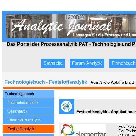
Das Portal der Prozessanalytik PAT - Technologie
und P
Startseite
Forum Analytik
Firmenbuch
Technologiebuch - Feststoffanalytik
- Von A wie Abfälle bis 
Technologiebuch
Technologie-Index
Gasanalytik
Feststoffanalytik - Applikatione
Flüssigkeitsanalytik
Rubriken 
Feststoffanalytik
Der Techn
< 0,01 bi