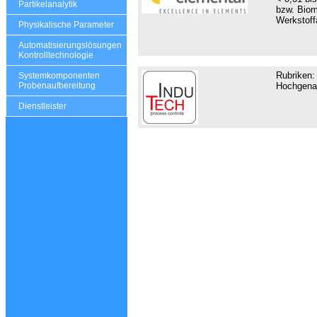
Partikelanalytik
bzw. Biom
Werkstoffa
Physikalische Parameter
Automatisierungslösungen
Kontrolltechnologie
Rubriken:
Systemkomponenten
Hochgenau
Probenaufbereitung
Dienstleister