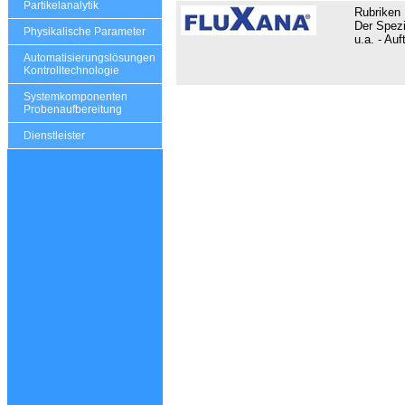
Partikelanalytik
Rubriken 
Der Spezi
Physikalische Parameter
u.a. - Au
Automatisierungslösungen
Kontrolltechnologie
Systemkomponenten
Probenaufbereitung
Dienstleister