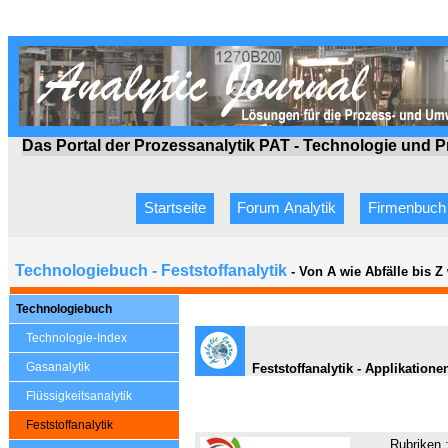
Das Portal der Prozessanalytik PAT - Technologie
und P
Startseite
Forum Analytik
Firmenbuch
Technologiebuch - Feststoffanalytik
- Von A wie Abfälle bis 
Technologiebuch
Technologie-Index
Gasanalytik
Feststoffanalytik - Applikatione
Flüssigkeitsanalytik
Feststoffanalytik
Rubriken 