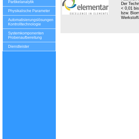
Partikelanalytik
Der Techn
< 0,01 bi
Physikalische Parameter
bzw. Biom
Werkstoffa
Automatisierungslösungen
Kontrolltechnologie
Systemkomponenten
Probenaufbereitung
Dienstleister