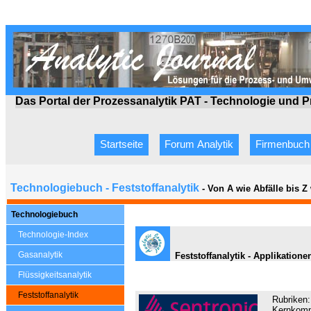
Das Portal der Prozessanalytik PAT - Technologie
und P
Startseite
Forum Analytik
Firmenbuch
Technologiebuch - Feststoffanalytik
- Von A wie Abfälle bis 
Technologiebuch
Technologie-Index
Gasanalytik
Feststoffanalytik - Applikation
Flüssigkeitsanalytik
Feststoffanalytik
Rubriken
Kernkompe