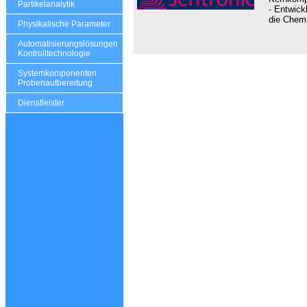
Partikelanalytik
- Entwic
die Chemi
Physikalische Parameter
Automatisierungslösungen
Kontrolltechnologie
Systemkomponenten
Probenaufbereitung
Dienstleister