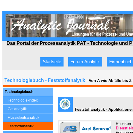
Das Portal der Prozessanalytik PAT - Technologie
und P
Startseite
Forum Analytik
Firmenbuch
Technologiebuch - Feststoffanalytik
- Von A wie Abfälle bis 
Technologiebuch
Technologie-Index
Gasanalytik
Feststoffanalytik - Applikatione
Flüssigkeitsanalytik
Rubriken:
Feststoffanalytik
Dienstlei
Vertrieb 