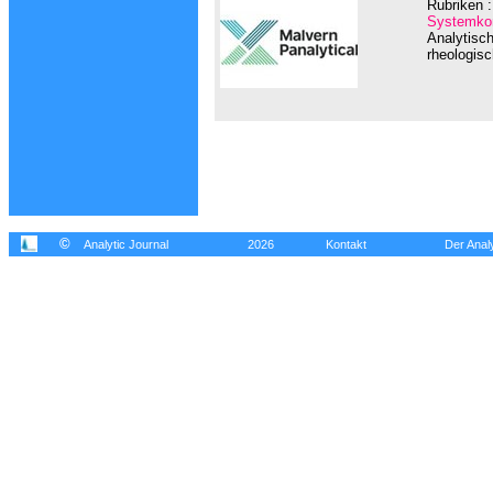
Rubriken :
Systemkom
Analytisc
rheologisc
©
Analytic Journal
2026
Kontakt
Der Analy