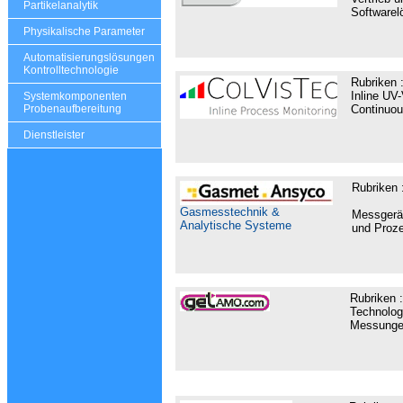
Partikelanalytik
Softwarel
Physikalische Parameter
Automatisierungslösungen
Kontrolltechnologie
Rubriken 
Inline UV
Systemkomponenten
Continuou
Probenaufbereitung
Dienstleister
Rubriken 
Diens
Gasmesstechnik &
Messgerät
Analytische Systeme
und Proz
Rubriken 
Technolog
Messungen