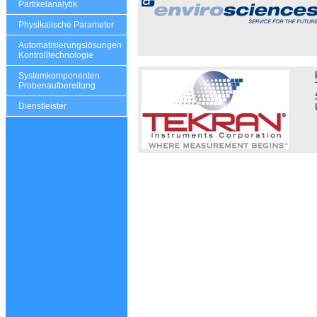
Partikelanalytik
Physikalische Parameter
Automatisierungslösungen
Kontrolltechnologie
Systemkomponenten
Probenaufbereitung
Dienstleister