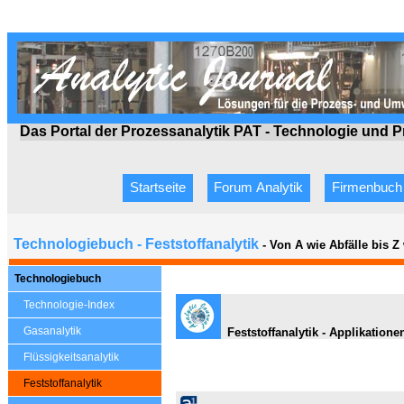
Das Portal der Prozessanalytik PAT - Technologie
und P
Startseite
Forum Analytik
Firmenbuch
Technologiebuch - Feststoffanalytik
- Von A wie Abfälle bis 
Technologiebuch
Technologie-Index
Gasanalytik
Feststoffanalytik - Applikation
Flüssigkeitsanalytik
Feststoffanalytik