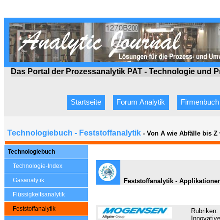
Das Portal der Prozessanalytik PAT - Technologie
und P
Startseite
Forum Analytik
Firmenbuch
Technologiebuch - Feststoffanalytik
- Von A wie Abfälle bis 
Technologiebuch
Technologie-Index
Gasanalytik
Feststoffanalytik - Applikatio
Flüssigkeitsanalytik
Feststoffanalytik
Rubriken:
Innovativ