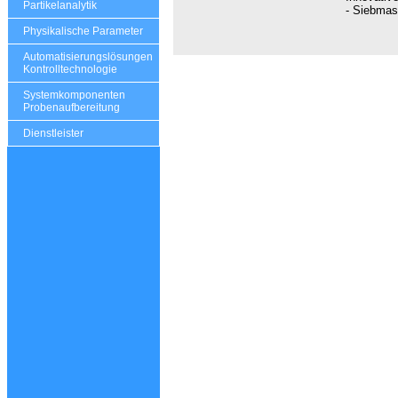
Partikelanalytik
- Siebmas
Physikalische Parameter
Automatisierungslösungen
Kontrolltechnologie
Systemkomponenten
Probenaufbereitung
Dienstleister