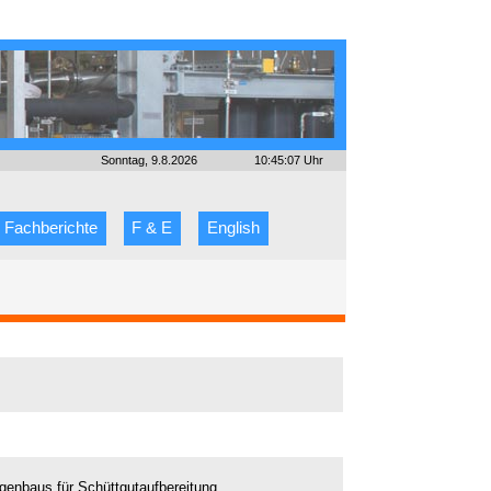
Sonntag, 9.8.2026
10:45:07 Uhr
Fachberichte
F & E
English
genbaus für Schüttgutaufbereitung