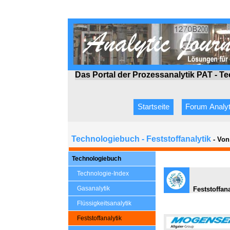
Das Portal der Prozessanalytik PAT - T
Startseite
Forum Analyt
Technologiebuch - Feststoffanalytik
- Von
Technologiebuch
Technologie-Index
Gasanalytik
Feststoffan
Flüssigkeitsanalytik
Feststoffanalytik