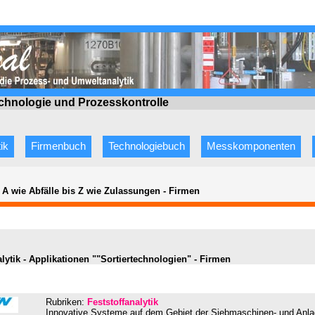
echnologie
und Prozesskontrolle
ik
Firmenbuch
Technologiebuch
Messkomponenten
 A wie Abfälle bis Z wie Zulassungen
-
Firmen
alytik - Applikationen ""Sortiertechnologien" - Firmen
Rubriken:
Feststoffanalytik
Innovative Systeme auf dem Gebiet der Siebmaschinen- und Anla