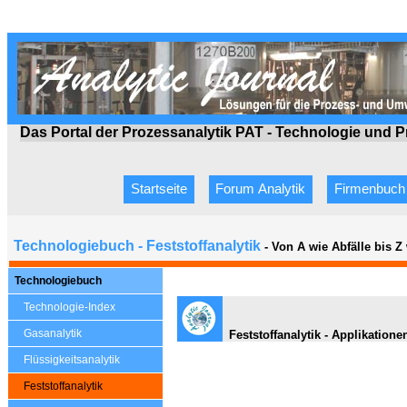
Das Portal der Prozessanalytik PAT - Technologie
und P
Startseite
Forum Analytik
Firmenbuch
Technologiebuch - Feststoffanalytik
- Von A wie Abfälle bis 
Technologiebuch
Technologie-Index
Gasanalytik
Feststoffanalytik - Applikatione
Flüssigkeitsanalytik
Feststoffanalytik