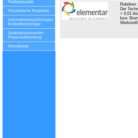
Partikelanalytik
Rubriken 
Der Techn
Physikalische Parameter
< 0,01 bi
bzw. Biom
Automatisierungslösungen
Werkstoffa
Kontrolltechnologie
Systemkomponenten
Probenaufbereitung
Dienstleister