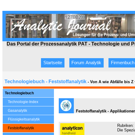
Das Portal der Prozessanalytik PAT - Technologie
und P
Startseite
Forum Analytik
Firmenbuch
Technologiebuch - Feststoffanalytik
- Von A wie Abfälle bis 
Technologiebuch
Technologie-Index
Gasanalytik
Feststoffanalytik - Applikation
Flüssigkeitsanalytik
Rubriken:
Feststoffanalytik
Die Spezia