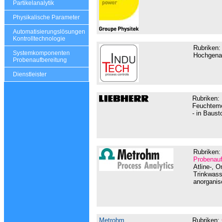
Partikelanalytik
Physikalische Parameter
Automatisierungslösungen
Kontrolltechnologie
Rubriken:
Systemkomponenten
Hochgenau
Probenaufbereitung
Dienstleister
Rubriken:
Feuchteme
- in Baust
Rubriken
Probenauf
Atline-, O
Trinkwass
anorganis
Metrohm
Rubriken: