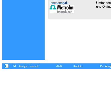
Ionenanalytik
Umfassend
und Onlin
©
Analytic Journal
2026
Kontakt
Der Analy