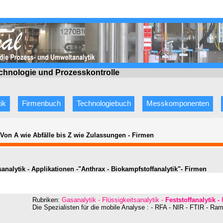
echnologie
und Prozesskontrolle
ik
Firmenbuch
Technologiebuch
Messkomponenten
 Von A wie Abfälle bis Z wie Zulassungen
-
Firmen
sanalytik - Applikationen -"Anthrax - Biokampfstoffanalytik"- Firmen
Rubriken:
Gasanalytik - Flüssigkeitsanalytik -
Feststoffanalyti
k -
Die Spezialisten für die mobile Analyse : - RFA - NIR - FTIR - Ra