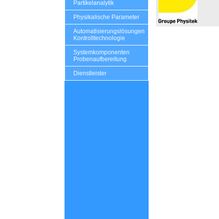
Partikelanalytik
Physikalische Parameter
Automatisierungslösungen
Kontrolltechnologie
Systemkomponenten
Probenaufbereitung
Dienstleister