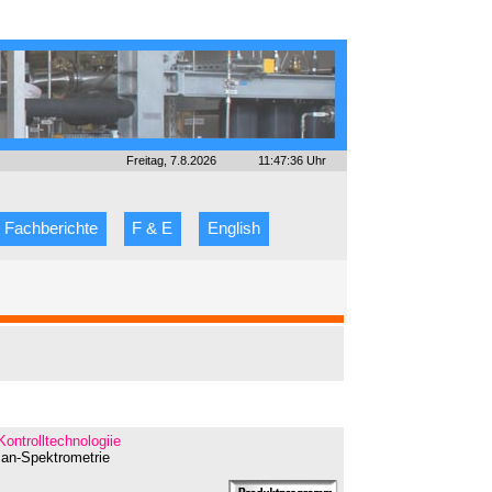
Freitag, 7.8.2026
11:47:36 Uhr
Fachberichte
F & E
English
Kontrolltechnologiie
man-Spektrometrie