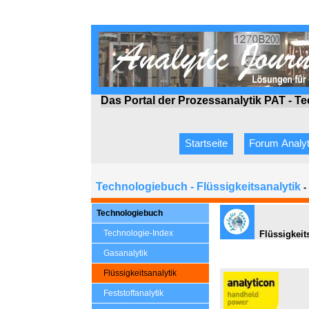
Das Portal der Prozessanalytik PAT - T
Startseite
Forum Analyt
Technologiebuch - Flüssigkeitsanalytik
-
Technologiebuch
Technologie-Index
Flüssigkeit
Gasanalytik
Flüssigkeitsanalytik
Feststoffanalytik