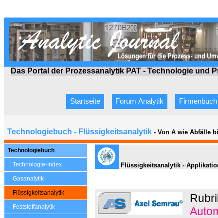
Das Portal der Prozessanalytik PAT - Technologie
und P
Startseite
Forum Analytik
Firmenbuch
Technologiebuch - Flüssigkeitsanalytik
- Von A wie Abfälle 
Technologiebuch
Technologie-Index
Flüssigkeitsanalytik - Applikati
Gasanalytik
Flüssigkeitsanalytik
Rubri
Feststoffanalytik
Autom