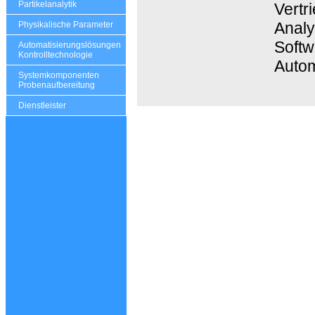
Partikelanalytik
Vertr
Analy
Physikalische Parameter
Softw
Automatisierungslösungen
Kontrolltechnologie
Autom
Systemkomponenten
Probenaufbereitung
Dienstleister