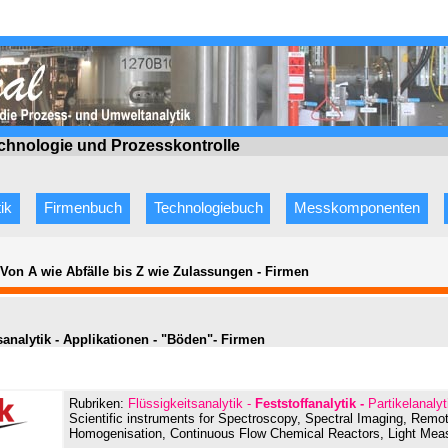
echnologie
und Prozesskontrolle
ik
Firmenbuch
Technologiebuch
Messkomponenten
 Von A wie Abfälle bis Z wie Zulassungen
-
Firmen
analytik - Applikationen - "Böden"- Firmen
Rubriken:
Flüssigkeitsanalytik -
Feststoffanalytik -
Partikelanaly
Scientific instruments for Spectroscopy, Spectral Imaging, Remot
Homogenisation, Continuous Flow Chemical Reactors, Light Me