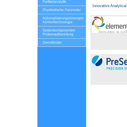
Partikelanalytik
Innovative Analytical
Physikalische Parameter
Automatisierungslösungen
Kontrolltechnologie
Systemkomponenten
Probenaufbereitung
Dienstleister