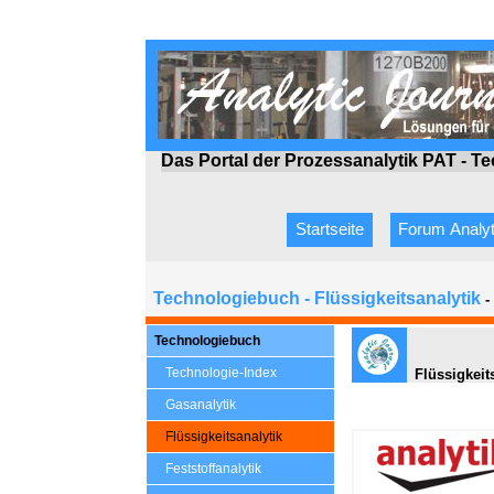
Das Portal der Prozessanalytik PAT - T
Startseite
Forum Analyt
Technologiebuch - Flüssigkeitsanalytik
-
Technologiebuch
Technologie-Index
Flüssigkeits
Gasanalytik
Flüssigkeitsanalytik
Feststoffanalytik