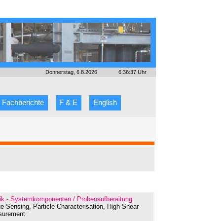
Donnerstag, 6.8.2026
6:36:37 Uhr
Fachberichte
F & E
English
tik - Systemkomponenten / Probenaufbereitung
e Sensing, Particle Characterisation, High Shear
asurement