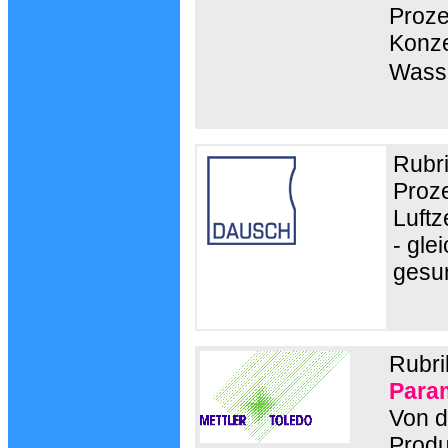
Proze
Konze
Wasse
Rubr
Proze
Luft
- gl
gesu
Rubri
Para
Von d
Produ