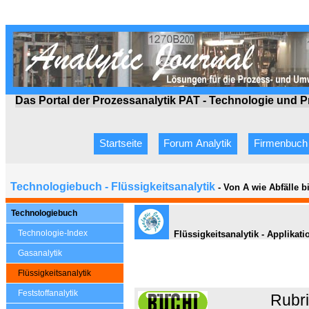
Das Portal der Prozessanalytik PAT - Technologie
und P
Startseite
Forum Analytik
Firmenbuch
Technologiebuch - Flüssigkeitsanalytik
- Von A wie Abfälle 
Technologiebuch
Technologie-Index
Flüssigkeitsanalytik - Applikati
Gasanalytik
Flüssigkeitsanalytik
Feststoffanalytik
Rubr