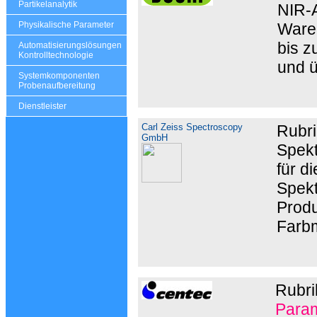
Partikelanalytik
NIR-A
Ware
Physikalische Parameter
bis z
Automatisierungslösungen
Kontrolltechnologie
und 
Systemkomponenten
Probenaufbereitung
Dienstleister
Carl Zeiss Spectroscopy
Rubr
GmbH
Spekt
für d
Spekt
Produ
Farb
Rubri
Param