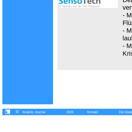
ver
- M
Flü
- M
lau
- M
Kri
©
Analytic Journal
2026
Kontakt
Der Analy