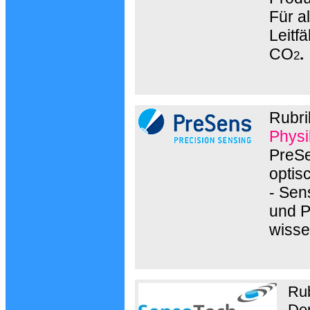
Für a
Leitfä
CO
.
2
Rubri
Physi
PreSe
optis
- Sen
und P
wisse
Ru
Der