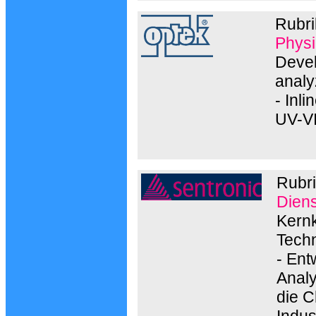
Rubr
Physi
Devel
analy
- Inl
UV-VI
Rubr
Diens
Kernk
Techn
- En
Analy
die C
Indus