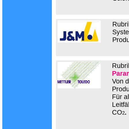
Rubr
Syste
Prod
Rubri
Para
Von d
Produ
Für a
Leitfä
CO
.
2