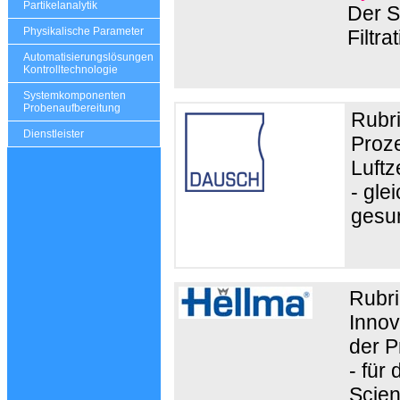
Partikelanalytik
Der S
Physikalische Parameter
Filtr
Automatisierungslösungen
Kontrolltechnologie
Systemkomponenten
Probenaufbereitung
Rubr
Dienstleister
Proze
Luft
- gl
gesu
Rubri
Innov
der P
- für
Scien