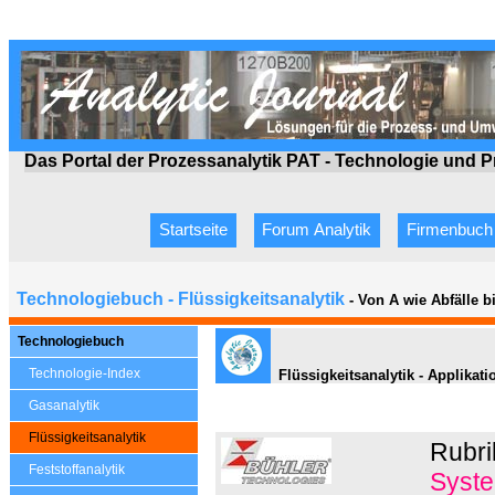
Das Portal der Prozessanalytik PAT - Technologie
und P
Startseite
Forum Analytik
Firmenbuch
Technologiebuch - Flüssigkeitsanalytik
- Von A wie Abfälle 
Technologiebuch
Technologie-Index
Flüssigkeitsanalytik - Applikat
Gasanalytik
Flüssigkeitsanalytik
Rubri
Feststoffanalytik
Syste