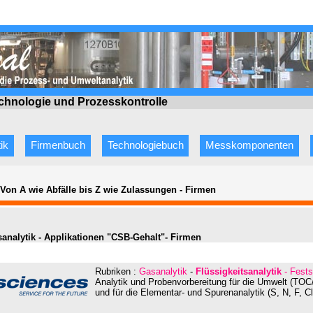
echnologie
und Prozesskontrolle
ik
Firmenbuch
Technologiebuch
Messkomponenten
 Von A wie Abfälle bis Z wie Zulassungen
-
Firmen
sanalytik - Applikationen "CSB-Gehalt"- Firmen
Rubriken :
Gasanalytik
-
Flüssigkeitsanalytik
- Fests
Analytik und Probenvorbereitung für die Umwelt (T
und für die Elementar- und Spurenanalytik (S, N, F, Cl,