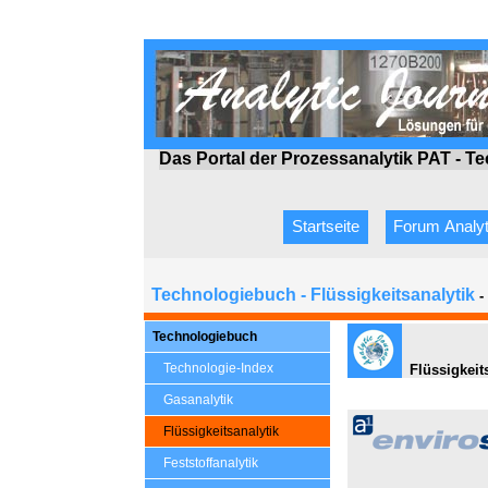
Das Portal der Prozessanalytik PAT - T
Startseite
Forum Analyt
Technologiebuch - Flüssigkeitsanalytik
-
Technologiebuch
Technologie-Index
Flüssigkeit
Gasanalytik
Flüssigkeitsanalytik
Feststoffanalytik