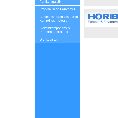
Partikelanalytik
Physikalische Parameter
Automatisierungslösungen
Kontrolltechnologie
Systemkomponenten
Probenaufbereitung
Dienstleister