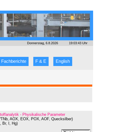
Donnerstag, 6.8.2026
19:03:43 Uhr
Fachberichte
F & E
English
toffanalytik - Physikalische Parameter
OC/TNb, AOX, EOX, POX, AOF, Quecksilber)
 Br, I, Hg)