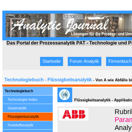
Das Portal der Prozessanalytik PAT - Technologie
und P
Startseite
Forum Analytik
Firmenbuch
Technologiebuch - Flüssigkeitsanalytik
- Von A wie Abfälle 
Technologiebuch
Technologie-Index
Flüssigkeitsanalytik - Applikat
Gasanalytik
Rubri
Flüssigkeitsanalytik
Param
Feststoffanalytik
Analys