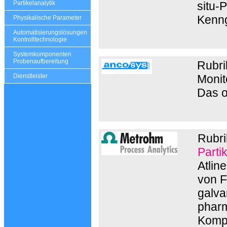
situ-
Partikelanalytik
Kenng
Physikalische Parameter
Automatisierungslösungen
Kontrolltechnologie
Systemkomponenten
Probenaufbereitung
Rubri
Monit
Dienstleister
Das o
Rubr
Parti
Atlin
von F
galva
pharm
Kompo