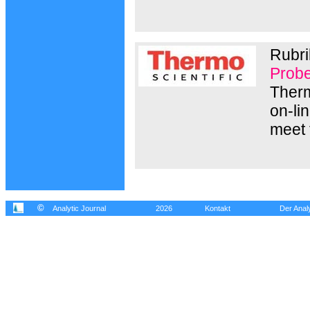
Rubri
Probe
Therm
on-li
meet 
©
Analytic Journal
2026
Kontakt
Der Analy