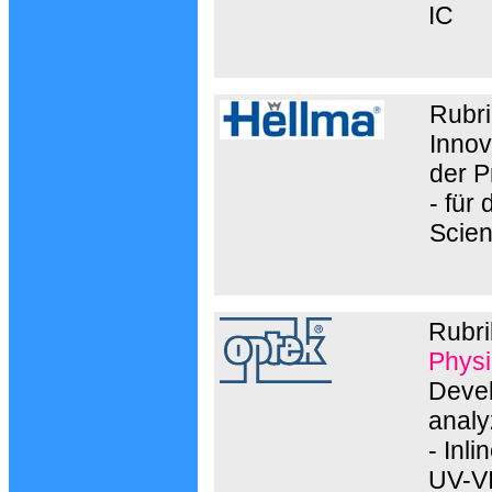
IC
Rubri
Innov
der P
- für
Scien
Rubr
Physi
Devel
analy
- Inl
UV-VI