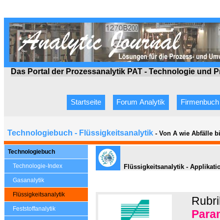
Das Portal der Prozessanalytik PAT - Technologie
und P
Startseite
Forum Analytik
Firmenbuch
Technologiebuch - Flüssigkeitsanalytik
- Von A wie Abfälle 
Technologiebuch
Technologie-Index
Flüssigkeitsanalytik - Applikat
Gasanalytik
Flüssigkeitsanalytik
Rubri
Feststoffanalytik
Para