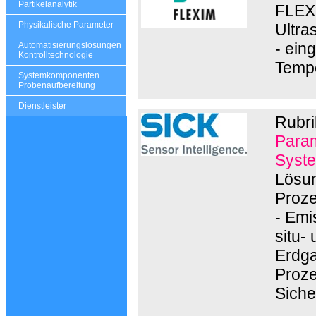
Partikelanalytik
FLEXI
Physikalische Parameter
Ultra
- ein
Automatisierungslösungen
Kontrolltechnologie
Tempe
Systemkomponenten
Probenaufbereitung
Dienstleister
Rubri
Param
Syste
Lösun
Proze
- Emi
situ-
Erdga
Proze
Siche