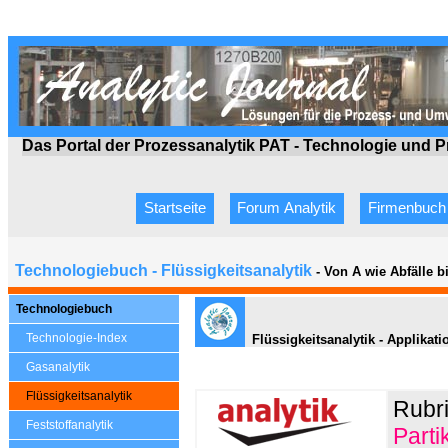
Das Portal der Prozessanalytik PAT - Technologie
und P
Startseite
Forum Analytik
Firmenbuch
Technologiebuch - Flüssigkeitsanalytik
- Von A wie Abfälle 
Technologiebuch
Technologie-Index
Flüssigkeitsanalytik - Applikat
Gasanalytik
Flüssigkeitsanalytik
Rubr
Feststoffanalytik
Parti