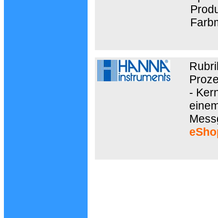
Produ
Farb
Rubri
Proze
- Ker
einem
Messg
eSho