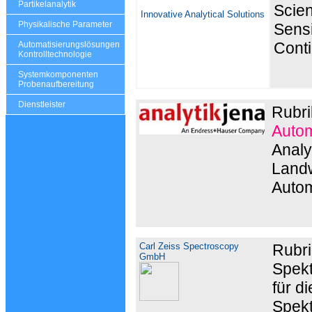
Partikelanalytik
Scien
Innovative Analytical Solutions
Physikalische Parameter
Sensi
Cont
Automatisierungslösungen
Kontrolltechnologie
Systemkomponenten
Probenaufbereitung
Dienstleister
Rubri
Autom
Analy
Landw
Autom
Carl Zeiss Spectroscopy
Rubr
GmbH
Spekt
für d
Spekt