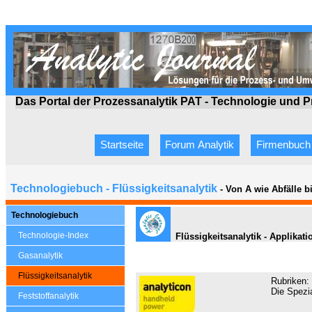
Das Portal der Prozessanalytik PAT - Technologie
und P
Startseite
Forum Analytik
Firmenbuch
Technologiebuch - Flüssigkeitsanalytik
- Von A wie Abfälle 
Technologiebuch
Technologie-Index
Flüssigkeitsanalytik - Applikat
Gasanalytik
Flüssigkeitsanalytik
Rubriken:
Die Spezia
Feststoffanalytik