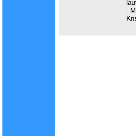
lau
- M
Kri