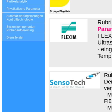
Partikelanalytik
Physikalische Parameter
Automatisierungslösungen
Kontrolltechnologie
Rubri
Systemkomponenten
Para
Probenaufbereitung
FLEXI
Dienstleister
Ultra
- ein
Tempe
Ru
Der
ver
- M
Flü
- M