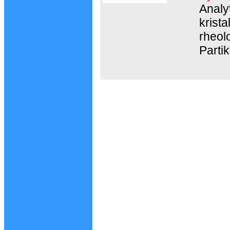
Analy
krist
rheol
Parti