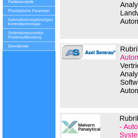
Partikelanalytik
Analy
Physikalische Parameter
Landw
Autom
Automatisierungslösungen
Kontrolltechnologie
Systemkomponenten
Probenaufbereitung
Dienstleister
Rubri
Autom
Vertr
Analy
Softw
Autom
Rubri
- Aut
Syste