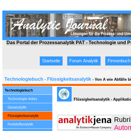
Das Portal der Prozessanalytik PAT - Technologie
und P
Startseite
Forum Analytik
Firmenbuch
Technologiebuch - Flüssigkeitsanalytik
- Von A wie Abfälle 
Technologiebuch
Technologie-Index
Flüssigkeitsanalytik - Applika
Gasanalytik
Flüssigkeitsanalytik
Rubri
Feststoffanalytik
Autom