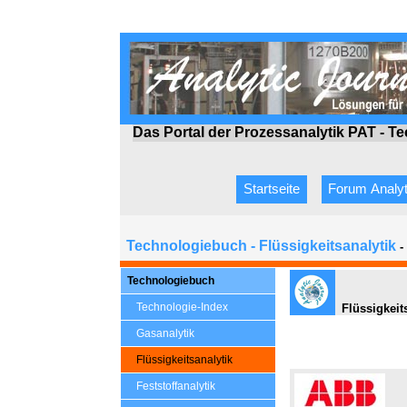
Das Portal der Prozessanalytik PAT - T
Startseite
Forum Analyt
Technologiebuch - Flüssigkeitsanalytik
-
Technologiebuch
Technologie-Index
Flüssigkeit
Gasanalytik
Flüssigkeitsanalytik
Feststoffanalytik