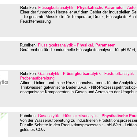
Rubriken:
Flüssigkeitsanalytik -
Physikalische Parameter
- Auto
Einer der führenden Hersteller auf dem Gebiet der industriellen S
- die gesamte Messkette für Temperatur, Druck, Flüssigkeits-Ana
Feuchtemessung
Rubriken:
Flüssigkeitsanalytik -
Physikal. Parameter
Gerätereihen für die industrielle Flüssigkeitsanalyse - für pH-Wert,
Rubriken:
Gasanalytik -
Flüssigkeitsanalytik
- Feststoffanalytik
-
Probenaufbereitung
Atline-, Online- und Inline-Prozessanalysatoren
-
für die Analytik
Trinkwasser, galvanische Bäder u.v.a. - NIR-Prozessspektroskopi
anorganische Komponenten in Gasen und Aerosolen der Umgebung
Rubriken:
Gasanalytik - Flüssigkeitsanalytik -
Physikalische Par
Von der Wasseraufbereitung zu industriellen Produktionsprozess
Für alle Schritte in den Produktionsprozessen : - pH-Wert - Leitfähi
gelöstes CO
.
2