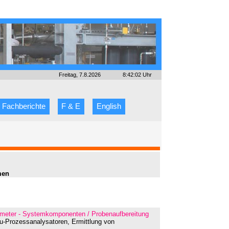
Freitag, 7.8.2026
8:42:02 Uhr
Fachberichte
F & E
English
men
rameter - Systemkomponenten / Probenaufbereitung
situ-Prozessanalysatoren, Ermittlung von