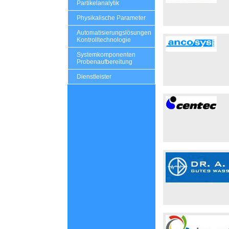
Partikelanalytik
Physikalische Parameter
Automatisierungslösungen
Kontrolltechnologie
Systemkomponenten
Probenaufbereitung
Dienstleister