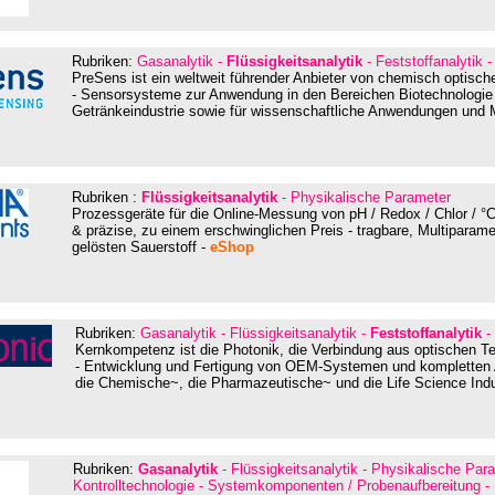
Rubriken:
Gasanalytik -
Flüssigkeitsanalytik
- Feststoffanalytik 
PreSens ist ein weltweit führender Anbieter von chemisch optisc
- Sensorsysteme zur Anwendung in den Bereichen Biotechnologie
Getränkeindustrie sowie für wissenschaftliche Anwendungen und M
Rubriken :
Flüssigkeitsanalytik
- Physikalische Parameter
Prozessgeräte für die Online-Messung von pH / Redox / Chlor / °
& präzise, zu einem erschwinglichen Preis - tragbare, Multiparame
gelösten Sauerstoff -
eShop
Rubriken:
Gasanalytik - Flüssigkeitsanalytik -
Feststoffanalytik
- 
Kernkompetenz ist die Photonik, die Verbindung aus optischen Te
- Entwicklung und Fertigung von OEM-Systemen und kompletten 
die Chemische~, die Pharmazeutische~ und die Life Science Indu
Rubriken:
Gasanalytik
- Flüssigkeitsanalytik - Physikalische Par
Kontrolltechnologie - Systemkomponenten / Probenaufbereitung - D