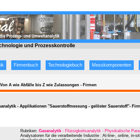
echnologie
und Prozesskontrolle
ik
Firmenbuch
Technologiebuch
Messkomponenten
 Von A wie Abfälle bis Z wie Zulassungen
-
Firmen
sanalytik - Applikationen "Sauerstoffmessung - gelöster Sauerstoff"- Fir
Rubriken:
Gasanalytik
- Flüssigkeitsanalytik - Physikalische Pa
Analysatoren für die verarbeitende Industrie : At-line-, online, in-