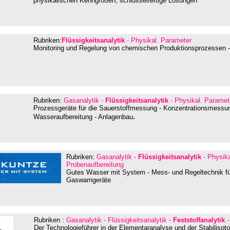
physikalischen Kenngrößen, schlüsselfertige Lösungen
Rubriken:
Flüssigkeitsanalytik
- Physikal. Parameter
Monitoring und Regelung von chemischen Produktionsprozessen -
Rubriken:
Gasanalytik -
Flüssigkeitsanalytik
- Physikal. Paramete
Prozessgeräte für die Sauerstoffmessung - Konzentrationsmess
Wasseraufbereitung - Anlagenbau
.
Rubriken:
Gasanalytik -
Flüssigkeitsanalytik
- Physik
Probenaufbereitung
Gutes Wasser mit System - Mess- und Regeltechnik fü
Gaswarngeräte
Rubriken :
Gasanalytik - Flüssigkeitsanalytik -
Feststoffanalytik
-
Der Technologieführer in der Elementaranalyse und der Stabiliso