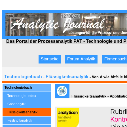
Das Portal der Prozessanalytik PAT - Technologie
und P
Startseite
Forum Analytik
Firmenbuch
Technologiebuch - Flüssigkeitsanalytik
- Von A wie Abfälle 
Technologiebuch
Technologie-Index
Flüssigkeitsanalytik - Applikat
Gasanalytik
Rubri
Flüssigkeitsanalytik
Kontr
Feststoffanalytik
Die S