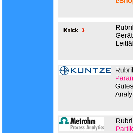
eSho
Rubri
Gerät
Leitf
Rubri
Param
Gutes
Analy
Rubr
Parti