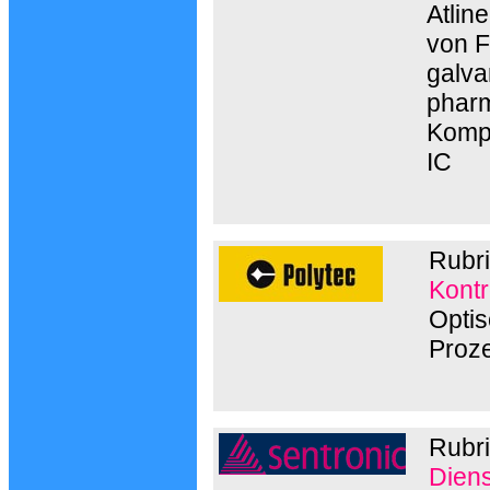
Atlin
von F
galva
pharm
Kompo
IC
Rubri
Kontr
Optis
Proze
Rubr
Diens