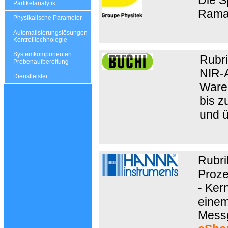
Partikelanalytik
Rama
Physikalische Parameter
Automatisierungslösungen
Kontrolltechnologie
Systemkomponenten
Rubr
Probenaufbereitung
NIR-A
Dienstleister
Ware
bis z
und 
Rubri
Proze
- Ker
einem
Messg