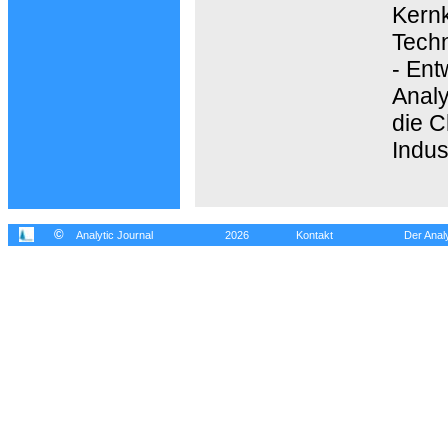
Kernk
Techn
- En
Analy
die C
Indus
©
Analytic Journal
2026
Kontakt
Der Analy