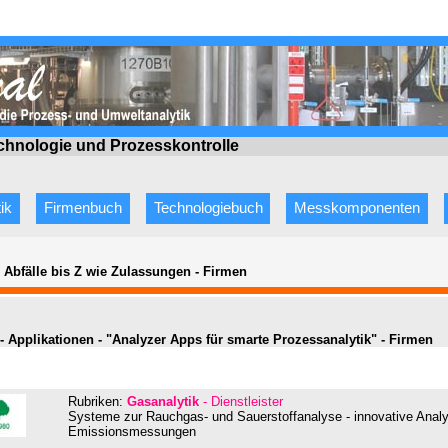
echnologie
und Prozesskontrolle
ik
Firmenbuch
Technologiebuch
Messkomponenten
e Abfälle bis Z wie Zulassungen
-
Firmen
- Applikationen - "Analyzer Apps für smarte Prozessanalytik" - Firmen
Rubriken:
Gasanalytik
- Dienstleister
Systeme zur Rauchgas- und Sauerstoffanalyse - innovative Anal
Emissionsmessungen