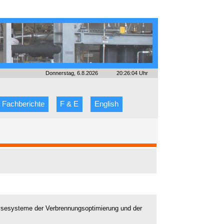
Donnerstag, 6.8.2026
20:26:04 Uhr
Fachberichte
F & E
English
ysesysteme der Verbrennungsoptimierung und der