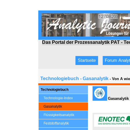
Das Portal der Prozessanalytik PAT - T
Startseite
Forum Analyt
Technologiebuch - Gasanalytik
- Von A wi
Technologiebuch
Technologie-Index
Gasanalytik 
Gasanalytik
Flüssigkeitsanalytik
Feststoffanalytik