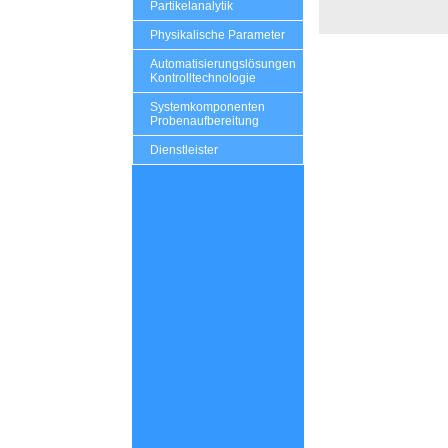
Partikelanalytik
Physikalische Parameter
Automatisierungslösungen
Kontrolltechnologie
Systemkomponenten
Probenaufbereitung
Dienstleister