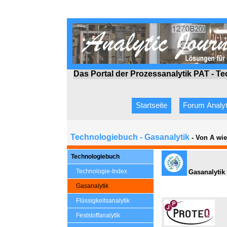
Das Portal der Prozessanalytik PAT - T
Startseite
Forum Analyt
Technologiebuch - Gasanalytik
- Von A wi
Technologiebuch
Technologie-Index
Gasanalytik 
Gasanalytik
Flüssigkeitsanalytik
Feststoffanalytik