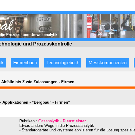
echnologie
und Prozesskontrolle
ik
Firmenbuch
Technologiebuch
Messkomponenten
e Abfälle bis Z wie Zulassungen
-
Firmen
- Applikationen - "Bergbau" - Firmen"
Rubriken :
Gasanalytik -
Dienstleister
Etwas andere Wege in die Prozessanalytik
- Standardgeräte und -systeme applizieren für die Lösung speziel