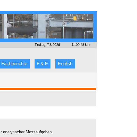
Freitag, 7.8.2026
11:09:48 Uhr
Fachberichte
F & E
English
ler analytischer Messaufgaben
.