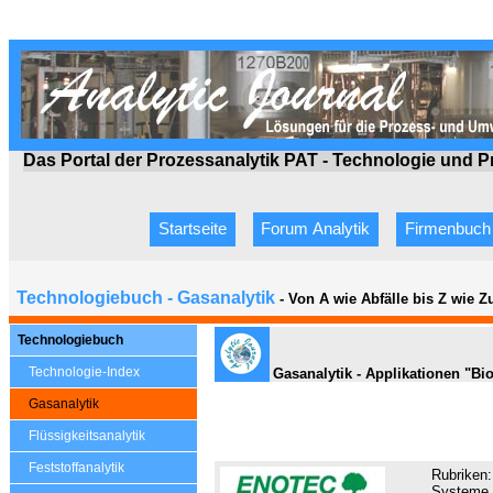
Das Portal der Prozessanalytik PAT - Technologie
und P
Startseite
Forum Analytik
Firmenbuch
Technologiebuch - Gasanalytik
- Von A wie Abfälle bis Z wie 
Technologiebuch
Technologie-Index
Gasanalytik - Applikationen "Bi
Gasanalytik
Flüssigkeitsanalytik
Feststoffanalytik
Rubriken:
Systeme z