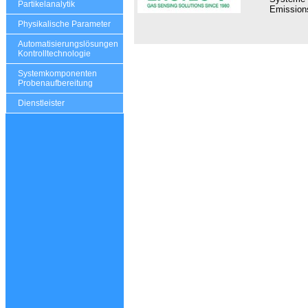
Partikelanalytik
Emissio
Physikalische Parameter
Automatisierungslösungen
Kontrolltechnologie
Systemkomponenten
Probenaufbereitung
Dienstleister