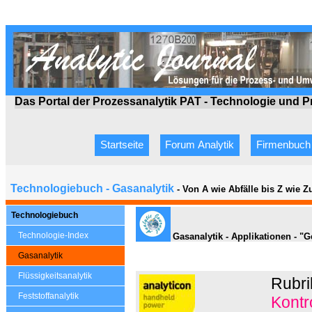
Das Portal der Prozessanalytik PAT - Technologie
und P
Startseite
Forum Analytik
Firmenbuch
Technologiebuch - Gasanalytik
- Von A wie Abfälle bis Z wie 
Technologiebuch
Technologie-Index
Gasanalytik - Applikationen - "G
Gasanalytik
Flüssigkeitsanalytik
Rubri
Feststoffanalytik
Kontr