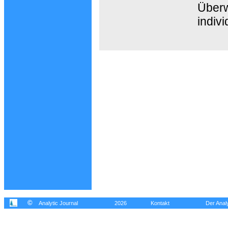
Überw
indiv
©
Analytic Journal
2026
Kontakt
Der Analy