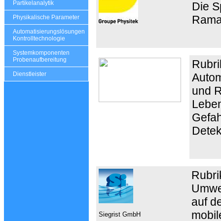
Partikelanalytik
Die S
Rama
Physikalische Parameter
Automatisierungslösungen
Kontrolltechnologie
Systemkomponenten
Probenaufbereitung
Rubri
Dienstleister
Autom
und R
Leben
Gefah
Detek
Rubri
Umwel
auf d
mobil
Siegrist GmbH