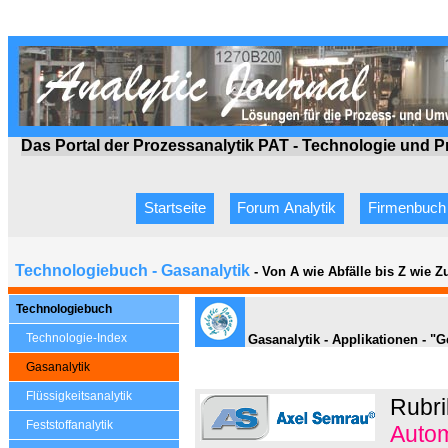
Das Portal der Prozessanalytik PAT - Technologie
und P
Startseite
Forum Analytik
Firmenbuch
Technologiebuch - Gasanalytik
- Von A wie Abfälle bis Z wie 
Technologiebuch
Technologie-Index
Gasanalytik - Applikationen - "G
Gasanalytik
Flüssigkeitsanalytik
Rubri
Feststoffanalytik
Autom