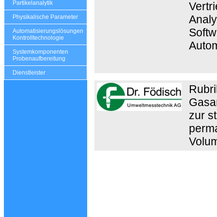
Partikelanalytik
Vertr
Analy
Physikalische Parameter
Softw
Automatisierungslösungen
Kontrolltechnologie
Autom
Systemkomponenten
Probenaufbereitung
Dienstleister
Rubri
Gasan
zur s
perma
Volum