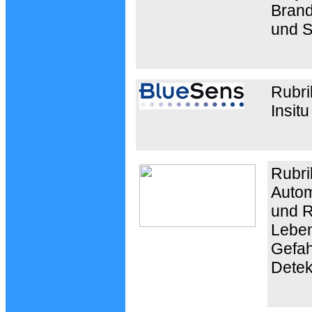
Brand
und 
Rubri
Insit
Rubri
Autom
und R
Leben
Gefah
Detek