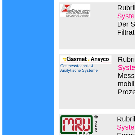
Rubri
Syste
Der S
Filtr
Rubri
Gasmesstechnik &
Syst
Analytische Systeme
Messg
mobil
Proz
Rubri
Syste