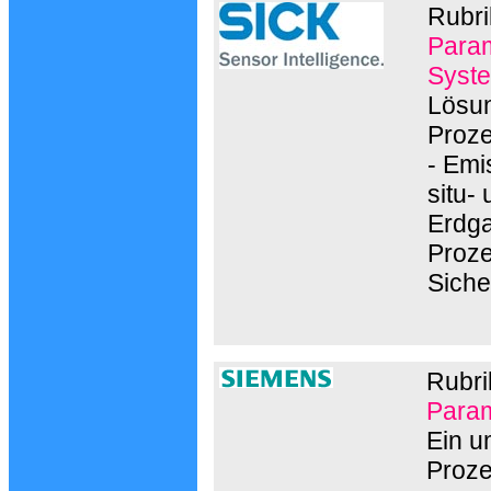
Rubri
Param
Syste
Lösun
Proze
- Emi
situ-
Erdga
Proze
Siche
Rubri
Param
Ein u
Proze