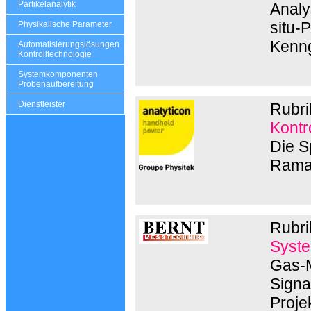
Partikelanalytik
Analys
situ-
Physikalische Parameter
Kenng
Automatisierungslösungen
Kontrolltechnologie
Systemkomponenten
Probenaufbereitung
Dienstleister
Rubri
Kontr
Die S
Rama
Rubri
Syste
Gas-M
Signa
Proje