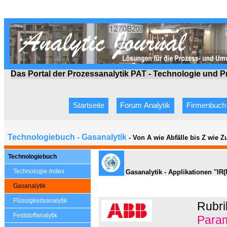
Das Portal der Prozessanalytik PAT - Technologie
und P
Startseite
Forum Analytik
Firmenbuch
Technologiebuch - Gasanalytik
- Von A wie Abfälle bis Z wie 
Technologiebuch
Technologie-Index
Gasanalytik - Applikationen "IR
Gasanalytik
Flüssigkeitsanalytik
Rubri
Feststoffanalytik
Param