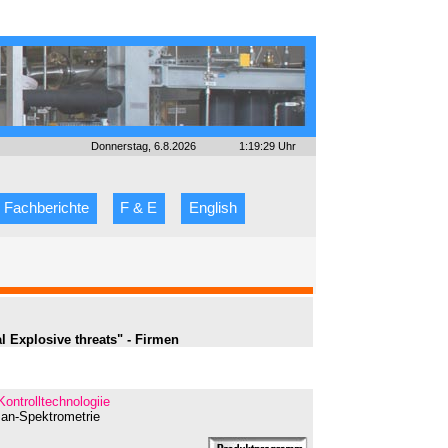
Donnerstag, 6.8.2026
1:19:29 Uhr
Fachberichte
F & E
English
l Explosive threats" - Firmen
Kontrolltechnologiie
man-Spektrometrie