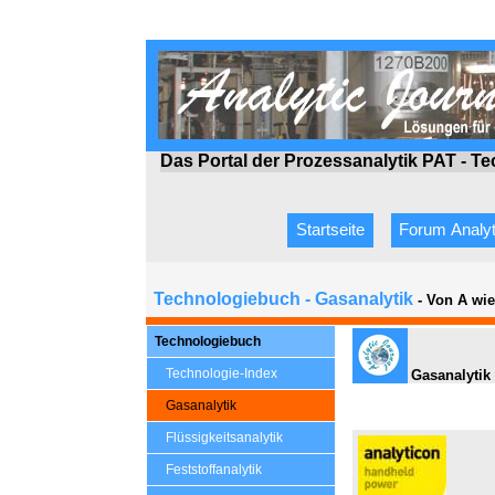
Das Portal der Prozessanalytik PAT - T
Startseite
Forum Analyt
Technologiebuch - Gasanalytik
- Von A wi
Technologiebuch
Technologie-Index
Gasanalytik 
Gasanalytik
Flüssigkeitsanalytik
Feststoffanalytik