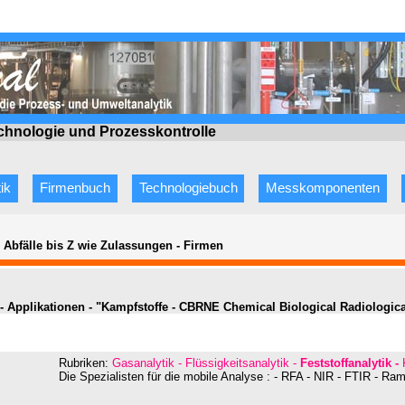
echnologie
und Prozesskontrolle
ik
Firmenbuch
Technologiebuch
Messkomponenten
e Abfälle bis Z wie Zulassungen
-
Firmen
- Applikationen - "Kampfstoffe - CBRNE Chemical Biological Radiologica
Rubriken:
Gasanalytik - Flüssigkeitsanalytik -
Feststoffanalyti
k -
Die Spezialisten für die mobile Analyse : - RFA - NIR - FTIR - Ra