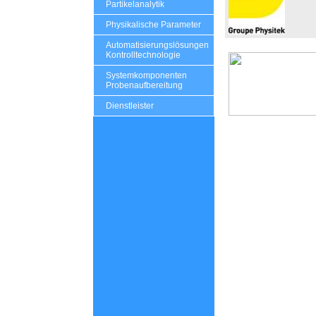
Partikelanalytik
Physikalische Parameter
Automatisierungslösungen
Kontrolltechnologie
Systemkomponenten
Probenaufbereitung
Dienstleister