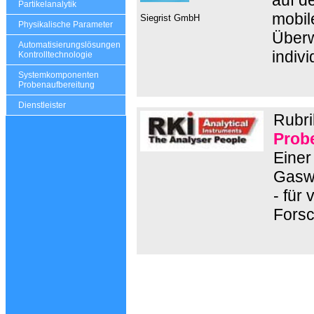
Partikelanalytik
mobil
Siegrist GmbH
Physikalische Parameter
Überw
Automatisierungslösungen
indiv
Kontrolltechnologie
Systemkomponenten
Probenaufbereitung
Dienstleister
Rubri
Prob
Einer
Gaswa
- für 
Forsc