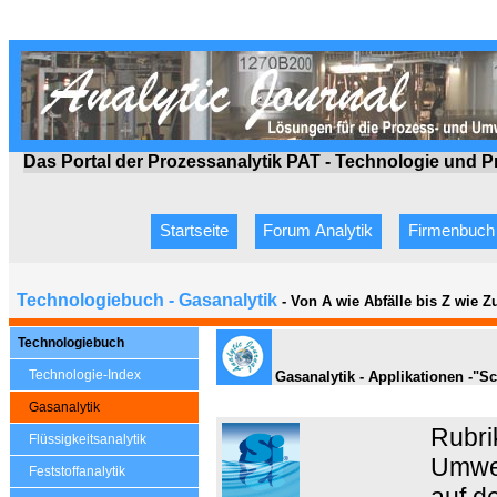
Das Portal der Prozessanalytik PAT - Technologie
und P
Startseite
Forum Analytik
Firmenbuch
Technologiebuch - Gasanalytik
- Von A wie Abfälle bis Z wie 
Technologiebuch
Technologie-Index
Gasanalytik - Applikationen -"Sc
Gasanalytik
Rubri
Flüssigkeitsanalytik
Umwel
Feststoffanalytik
auf d