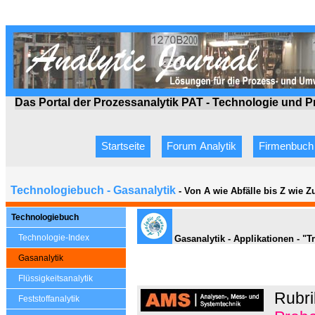
Das Portal der Prozessanalytik PAT - Technologie
und P
Startseite
Forum Analytik
Firmenbuch
Technologiebuch - Gasanalytik
- Von A wie Abfälle bis Z wie 
Technologiebuch
Technologie-Index
Gasanalytik - Applikationen - "
Gasanalytik
Flüssigkeitsanalytik
Rubri
Feststoffanalytik