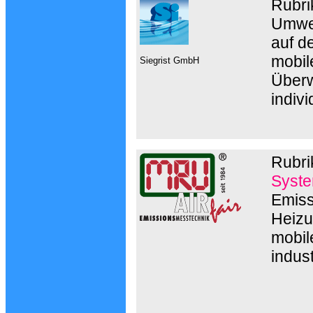
Rubri
Umwel
auf d
mobil
Siegrist GmbH
Überw
indiv
Rubri
Syste
Emiss
Heizu
mobil
indust