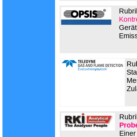
Rubri
Kontr
Gerät
Emis
Rub
Sta
Mes
Zu
Rubri
Prob
Einer