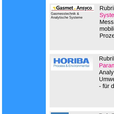
Rubri
Gasmesstechnik &
Syst
Analytische Systeme
Messg
mobil
Proz
Rubri
Param
Analy
Umwe
- für