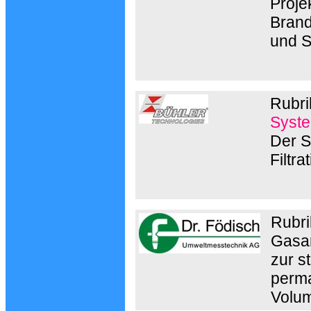
Proje
Brand
und 
Rubri
Syste
Der S
Filtr
Rubri
Gasan
zur s
perma
Volum