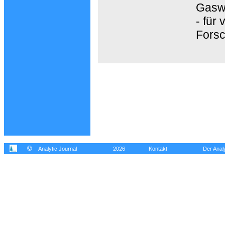
Gaswa
- für 
Forsc
©
Analytic Journal
2026
Kontakt
Der Analy