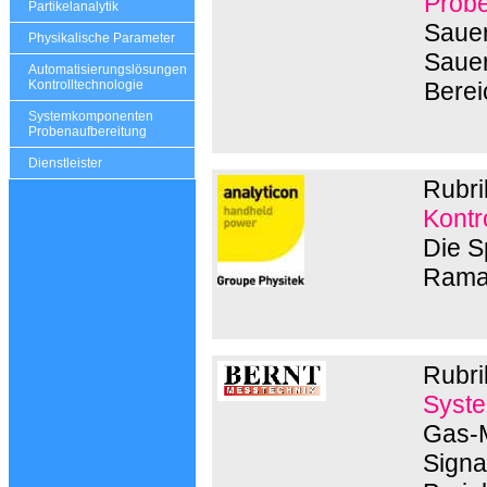
Probe
Partikelanalytik
Sauer
Physikalische Parameter
Sauer
Automatisierungslösungen
Berei
Kontrolltechnologie
Systemkomponenten
Probenaufbereitung
Dienstleister
Rubri
Kontr
Die S
Rama
Rubri
Syste
Gas-M
Signa