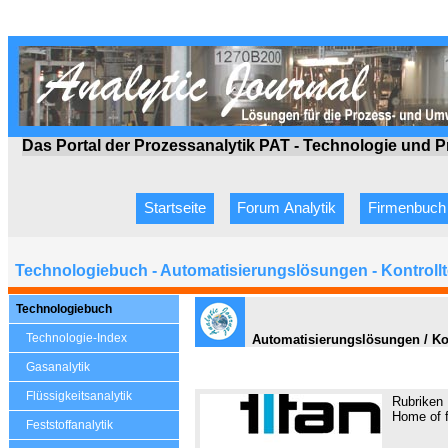
Das Portal der Prozessanalytik PAT - Technologie
und P
Startseite
Forum Analytik
Firmenbuch
Technologiebuch - Automatisierungslösungen - Kontroll
Technologiebuch
Technologie-Index
Automatisierungslösungen / Kon
Gasanalytik
Flüssigkeitsanalytik
Rubriken
Home of f
Feststoffanalytik