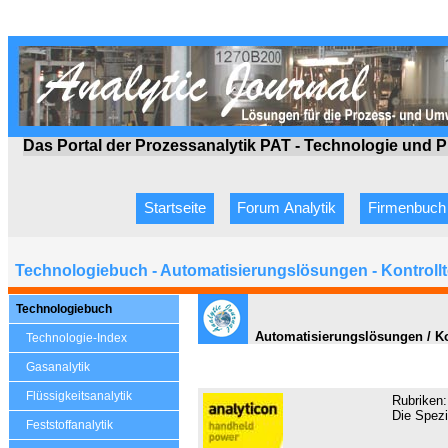
Das Portal der Prozessanalytik PAT - Technologie
und P
Startseite
Forum Analytik
Firmenbuch
Technologiebuch - Automatisierungslösungen - Kontroll
Technologiebuch
Automatisierungslösungen / Ko
Technologie-Index
Gasanalytik
Flüssigkeitsanalytik
Rubriken
Die Spezi
Feststoffanalytik