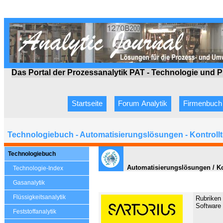
Das Portal der Prozessanalytik PAT - Technologie
und P
Startseite
Forum Analytik
Firmenbuch
Technologiebuch - Automatisierungslösungen - Kontroll
Technologiebuch
Automatisierungslösungen / Ko
Technologie-Index
Gasanalytik
Flüssigkeitsanalytik
Rubriken 
Software 
Feststoffanalytik