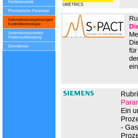
Partikelanalytik
UMETRICS
Physikalische Parameter
Ru
Automatisierungslösungen
Kontrolltechnologie
Di
Me
Systemkomponenten
Probenaufbereitung
Die
Dienstleister
für
de
ei
Rubri
Param
Ein 
Proze
- Gas
Proz