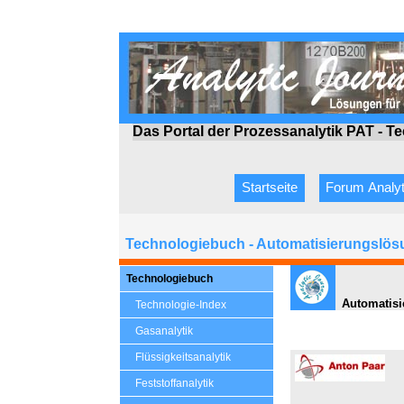
Das Portal der Prozessanalytik PAT - T
Startseite
Forum Analyt
Technologiebuch - Automatisierungslösu
Technologiebuch
Automatisi
Technologie-Index
Gasanalytik
Flüssigkeitsanalytik
Feststoffanalytik