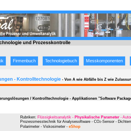
echnologie
und Prozesskontrolle
ik
Firmenbuch
Technologiebuch
Messkomponenten
ngen - Kontrolltechnologie
- Von A wie Abfälle bis Z wie Zulassu
erungslösungen / Kontrolltechnologie - Applikationen "Software Packa
Rubriken:
Flüssigkeitsanalytik -
Physikalische Parameter
- Auto
Prozessmesstechnik für
Analysesoftware - CO
-Sensor - Dichte
2
Polarimeter - Viskosimeter
-
eShop