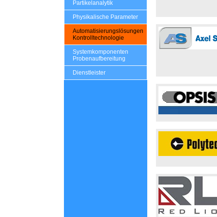
Partikelanalytik
Physikalische Parameter
Automatisierungslösungen
Kontrolltechnologie
Systemkomponenten
Probenaufbereitung
Dienstleister