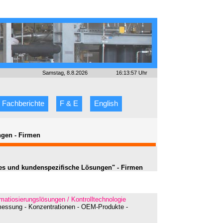
Samstag, 8.8.2026
16:13:57 Uhr
Fachberichte
F & E
English
ngen
-
Firmen
ges und kundenspezifische Lösungen" - Firmen
matiosierungslösungen / Kontrolltechnologie
messung - Konzentrationen - OEM-Produkte -