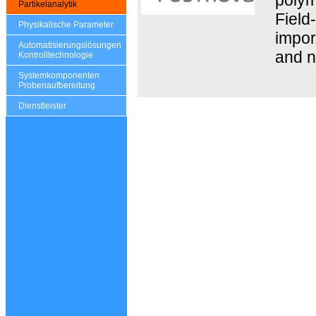
Partikelanalytik
Field
Physikalische Parameter
impor
Automatisierungslösungen
and n
Kontrolltechnologie
Systemkomponenten
Probenaufbereitung
Dienstleister