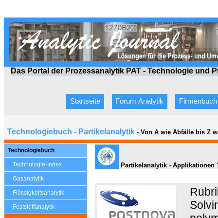
Das Portal der Prozessanalytik PAT - Technologie
und P
Startseite
Forum Analytik
Firmenbuch
Technologiebuch - Partikelanalytik
- Von A wie Abfälle bis Z 
Technologiebuch
Technologie-Index
Partikelanalytik - Applikationen
Gasanalytik
Rubri
Flüssigkeitsanalytik
Solvi
Feststoffanalytik
polym