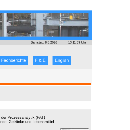
Samstag, 8.8.2026
13:11:39 Uhr
Fachberichte
F & E
English
 der Prozessanalytik (PAT)
ence, Getränke und Lebensmittel