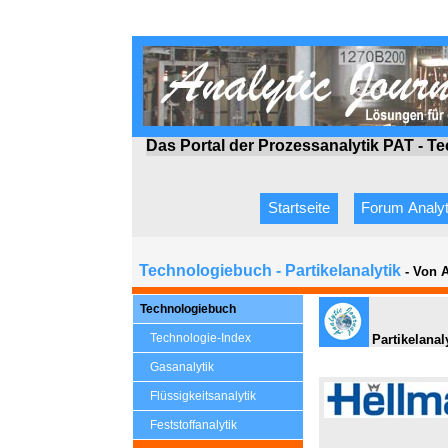
Das Portal der Prozessanalytik PAT - T
Startseite
Forum Analyt
Technologiebuch - Partikelanalytik
- Von 
Technologiebuch
Technologie-Index
Partikelanal
Gasanalytik
Flüssigkeitsanalytik
Feststoffanalytik