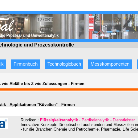
echnologie
und Prozesskontrolle
ik
Firmenbuch
Technologiebuch
Messkomponenten
A wie Abfälle bis Z wie Zulassungen
-
Firmen
ytik - Applikationen "Küvetten" - Firmen
Rubriken :
Flüssigkeitsanalytik
- Partikelanalytik - Dienstleister
Innovative Konzepte für optische Tauchsonden und Messzellen in
- für die Branchen Chemie und Petrochemie, Pharmazie, Life Sci