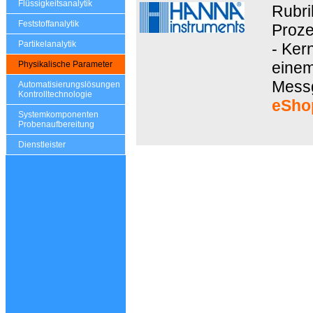
Flüssigkeitsanalytik
Rubri
Feststoffanalytik
Proze
Partikelanalytik
- Ker
einem
Physikalische Parameter
Messg
Automatisierungslösungen
Kontrolltechnologie
eSho
Systemkomponenten
Probenaufbereitung
Dienstleister