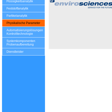
Flüssigkeitsanalytik
Feststoffanalytik
Partikelanalytik
Physikalische Parameter
Automatisierungslösungen
Kontrolltechnologie
Systemkomponenten
Probenaufbereitung
Dienstleister