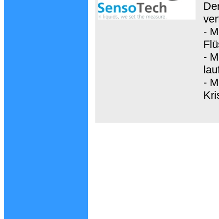
Der
ver
- M
Flü
- M
lau
- M
Kri