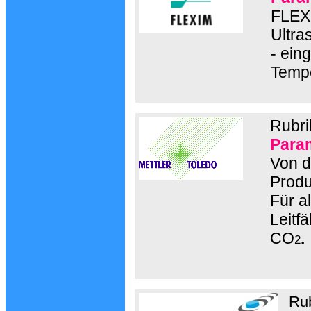
FLEXI
Ultra
- ein
Tempe
Rubri
Para
Von d
Produ
Für a
Leitfä
CO
.
2
Ru