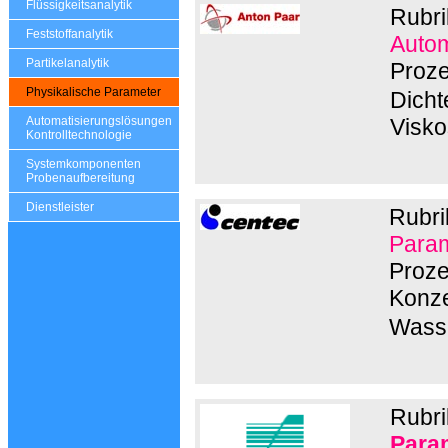
Flüssigkeitsanalytik
Rubri
Feststoffanalytik
Autom
Partikelanalytik
Proze
Physikalische Parameter
Dicht
Automatisierungslösungen
Visko
Kontrolltechnologie
Systemkomponenten
Probenaufbereitung
Dienstleister
Rubri
Param
Proze
Konze
Wasse
Rubri
Para