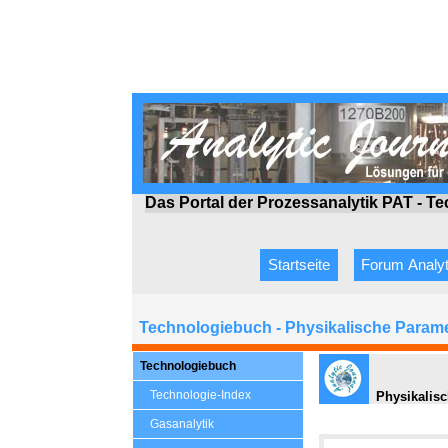
Das Portal der Prozessanalytik PAT - T
Startseite
Forum Analyt
Technologiebuch - Physikalische Param
Technologiebuch
Technologie-Index
Physikalisc
Gasanalytik