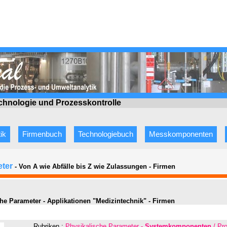
echnologie
und Prozesskontrolle
ik
Firmenbuch
Technologiebuch
Messkomponenten
eter
- Von A wie Abfälle bis Z wie Zulassungen
-
Firmen
he Parameter - Applikationen "Medizintechnik" - Firmen
Rubriken :
Physikalische Parameter -
Systemkomponenten
/ Pro