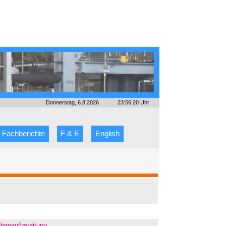
Donnerstag, 6.8.2026
23:56:20 Uhr
Fachberichte
F & E
English
benaufbereitung