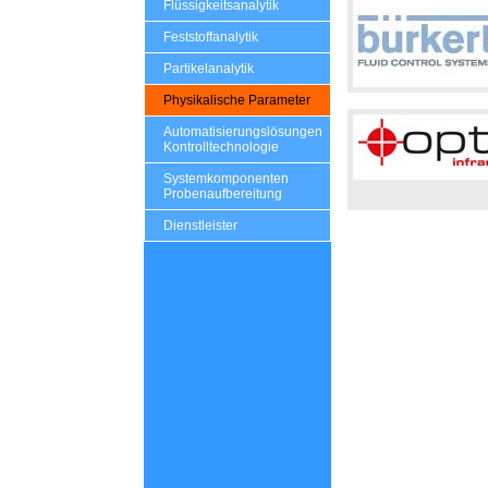
Flüssigkeitsanalytik
Feststoffanalytik
Partikelanalytik
Physikalische Parameter
Automatisierungslösungen
Kontrolltechnologie
Systemkomponenten
Probenaufbereitung
Dienstleister