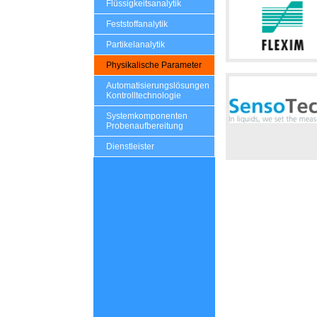
Flüssigkeitsanalytik
Feststoffanalytik
Partikelanalytik
Physikalische Parameter
Automatisierungslösungen
Kontrolltechnologie
Systemkomponenten
Probenaufbereitung
Dienstleister