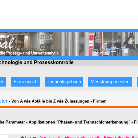
echnologie
und Prozesskontrolle
ik
Firmenbuch
Technologiebuch
Messkomponenten
eter
- Von A wie Abfälle bis Z wie Zulassungen
-
Firmen
he Parameter - Applikationen "Phasen- und Trennschichterkennung" - F
Rubriken :
Gasanalytik - Flüssigkeitsanalytik -
Physikalische Pa