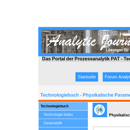
Das Portal der Prozessanalytik PAT - T
Startseite
Forum Analyt
Technologiebuch - Physikalische Param
Technologiebuch
Technologie-Index
Physikalisc
Gasanalytik